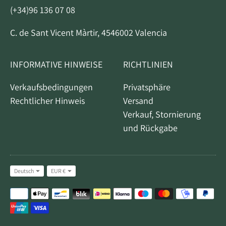
(+34)96 136 07 08
C. de Sant Vicent Màrtir, 4546002 Valencia
INFORMATIVE HINWEISE
RICHTLINIEN
Verkaufsbedingungen
Privatsphäre
Rechtlicher Hinweis
Versand
Verkauf, Stornierung
und Rückgabe
Sprache
Währung
Deutsch
EUR €
Akzeptierte
Zahlungsmethoden