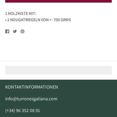
1 HOLZKISTE MIT:
• 2 NOUGATRIEGELN VON +- 700 GRMS
Auf
Tweet
Pin
Facebook
auf
auf
teilen
Twitter
Pinterest
KONTAKTINFORMATIONEN
info@turronesgaliana.com
(+34) 96 352 08 91