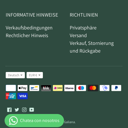
INFORMATIVE HINWEISE
RICHTLINIEN
Verkaufsbedingungen
Privatsphäre
Rechtlicher Hinweis
Versand
Verkauf, Stornierung
und Rückgabe
Sprache
Währung
Deutsch
EUR €
Akzeptierte
Zahlungsmethoden
Alle Rechte vorbehalten © 2026,
Turrones Galiana
.