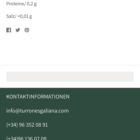
Proteine/ 0,2 g
Salz/ <0,01 g
Auf
Tweet
Pin
Facebook
auf
auf
teilen
Twitter
Pinterest
KONTAKTINFORMATIONEN
info@turronesgaliana.com
(+34) 96 352 08 91
(+34)96 136 07 08