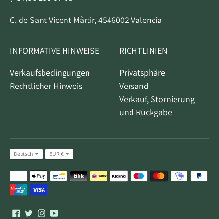
C. de Sant Vicent Màrtir, 4546002 Valencia
INFORMATIVE HINWEISE
RICHTLINIEN
Verkaufsbedingungen
Privatsphäre
Rechtlicher Hinweis
Versand
Verkauf, Stornierung
und Rückgabe
Sprache
Währung
Deutsch
EUR €
Akzeptierte
Zahlungsmethoden