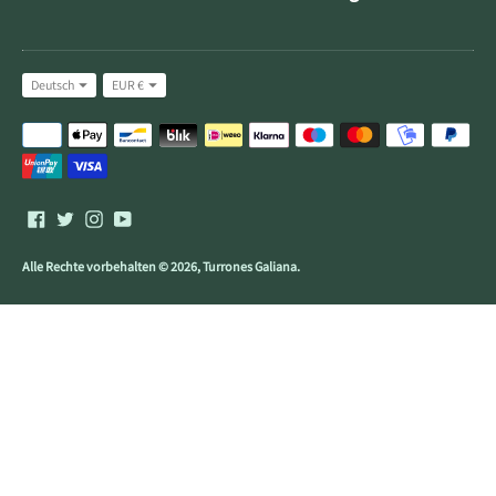
Sprache
Währung
Deutsch
EUR €
Akzeptierte
Zahlungsmethoden
Alle Rechte vorbehalten © 2026,
Turrones Galiana
.